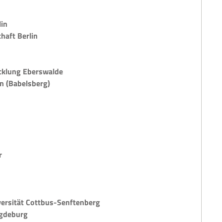
lin
haft Berlin
cklung Eberswalde
n (Babelsberg)
r
ersität Cottbus-Senftenberg
agdeburg